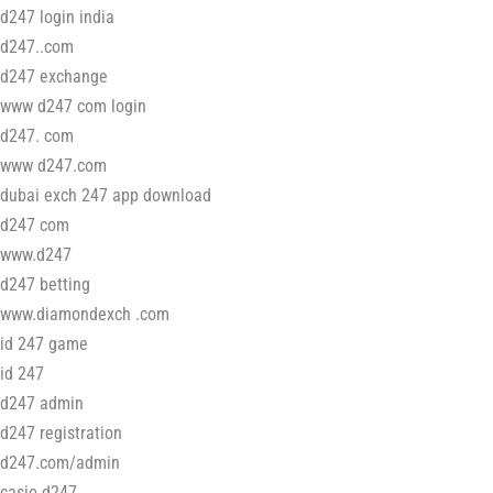
d247 login india
d247..com
d247 exchange
www d247 com login
d247. com
www d247.com
dubai exch 247 app download
d247 com
www.d247
d247 betting
www.diamondexch .com
id 247 game
id 247
d247 admin
d247 registration
d247.com/admin
casio d247